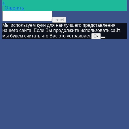
x
|
Ответить
Insert
Мы используем куки для наилучшего представления
нашего сайта. Если Вы продолжите использовать сайт,
мы будем считать что Вас это устраивает.
Ok