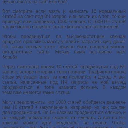
лучше писать на сайт или блог.
Вот смотрите если взять и написать 10 нормальных
статей на сайт под ВЧ запрос, и вывести их в топ, то они
приведут вам, например, 1000 человек. С 1000 НЧ статей
так же можно получить это же количество посетителей.
Чтобы продвинуться по высокочастотным ключам
придется приложить массу усилий и затратить кучу денег.
По таким ключам хотят обычно быть впереди многие
авторитетные сайты. Между ними постоянно идет
борьба.
Через некоторое время 10 статей, продвинутых под ВЧ
запрос, вскоре потеряют свои позиции. Трафик из поиска
сразу же упадет вниз, за ним повалится и доход. А вот
статьи, написанные под НЧ запросы на мой взгляд
продержаться в топе намного дольше. В каждой
тематике имеются такие статьи.
Могу предположить, что 1000 статей обойдется дешевле
чем 10 статей + закупленные, например, на них ссылки
для продвижения. По ВЧ ключам продвинуться сложно, и
не каждый вебмастер сможет это сделать. А вот по НЧ
ключам можно идти медленно, но верно. Чтобы
раскрутить этот блог до нужной посещаемости я хочу