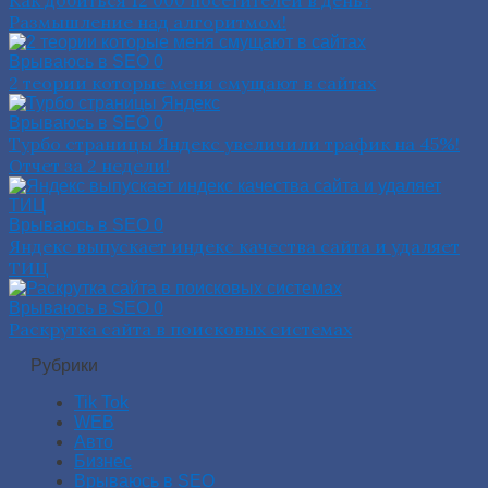
Размышление над алгоритмом!
Врываюсь в SEO
0
2 теории которые меня смущают в сайтах
Врываюсь в SEO
0
Турбо страницы Яндекс увеличили трафик на 45%!
Отчет за 2 недели!
Врываюсь в SEO
0
Яндекс выпускает индекс качества сайта и удаляет
ТИЦ
Врываюсь в SEO
0
Раскрутка сайта в поисковых системах
Рубрики
Tik Tok
WEB
Авто
Бизнес
Врываюсь в SEO