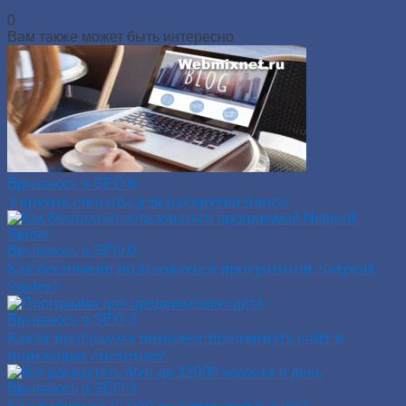
0
Вам также может быть интересно
Врываюсь в SEO
6
3 крутых способа для раскрутки блога!
Врываюсь в SEO
0
Как бесплатно пользоваться программой Netpeak
Spider?
Врываюсь в SEO
3
Какая программа поможет продвинуть сайт в
поисковых системах?
Врываюсь в SEO
3
Как добиться 12 000 посетителей в день?