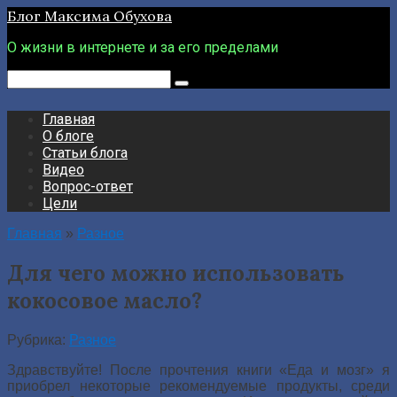
Перейти
Блог Максима Обухова
к
контенту
О жизни в интернете и за его пределами
Поиск:
Главная
О блоге
Статьи блога
Видео
Вопрос-ответ
Цели
Главная
»
Разное
Для чего можно использовать
кокосовое масло?
Рубрика:
Разное
Здравствуйте! После прочтения книги «Еда и мозг» я
приобрел некоторые рекомендуемые продукты, среди