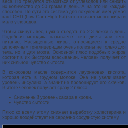
веса. Но требуется отказаться от углеводов или снизить
их количество до 50 грамм в день. А на это не каждый
способен. По сути это система для похудения именуемая
как LCHD (Low Carb High Fat) что означает много жира и
мало углеводов.
Чтобы скинуть вес, нужно съедать по 2-3 ложки в день.
Подобная методика называется кето диета или кето-
питание. Насыщенные жиры, относящиеся к средне
цепочечным триглицеридам очень полезны не только для
тела, но и для мозга. Основной плюс подобных жиров
состоит в их быстром всасывании. Человек получает от
них сильное чувство сытости.
В кокосовом масле содержится лауриновая кислота,
которая есть в грудном молоке. Она не увеличивает
уровень инсулина, а значит не провоцирует его скачков.
В итоге человек получает сразу 2 плюса:
Сниженный уровень сахара в крови.
Чувство сытости.
Плюс ко всему этому снижает выработку холестерина и
хорошо воздействует на сердечно сосудистую систему.