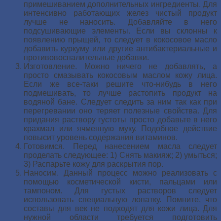
примешиванием дополнительных ингредиенты. Для
интенсивно работающих желез чистый продукт
лучше не наносить. Добавляйте в него
подсушивающие элементы. Если вы склонны к
появлению прыщей, то следует в кокосовое масло
добавить куркуму или другие антибактериальные и
противовоспалительные добавки.
Изготовление. Можно ничего не добавлять, а
просто смазывать кокосовым маслом кожу лица.
Если же все-таки решите что-нибудь в него
подмешивать, то лучше растопить продукт на
водяной бане. Следует следить за ним так как при
перегревании оно теряет полезные свойства. Для
придания раствору густоты просто добавьте в него
крахмал или ячменную муку. Подобное действие
повысит уровень содержания витаминов.
Готовимся. Перед нанесением масла следует
проделать следующее: 1) Снять макияж; 2) умыться;
3) Распарьте кожу для раскрытия пор.
Наносим. Данный процесс можно реализовать с
помощью косметической кисти, пальцами или
тампоном. Для густых растворов следует
использовать специальную лопатку. Помните, что
составы для век не подходят для кожи лица. Для
нужной области требуется подготовить